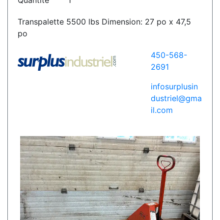
Quantité
1
Transpalette 5500 lbs Dimension: 27 po x 47,5
po
450-568-
2691
infosurplusin
dustriel@gma
il.com