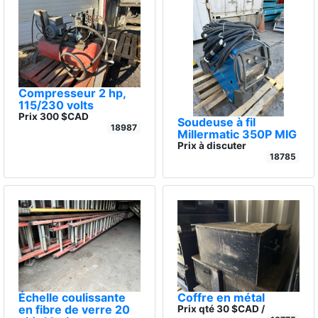
Compresseur 2 hp,
115/230 volts
Prix 300 $CAD
Soudeuse à fil
18987
Millermatic 350P MIG
Prix à discuter
18785
Échelle coulissante
Coffre en métal
en fibre de verre 20
Prix qté 30 $CAD /