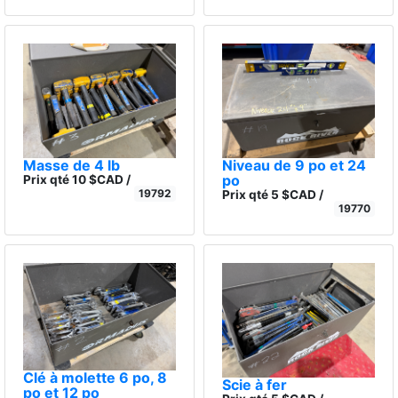
Masse de 4 lb
Niveau de 9 po et 24
po
Prix qté 10 $CAD /
19792
Prix qté 5 $CAD /
19770
Clé à molette 6 po, 8
Scie à fer
po et 12 po