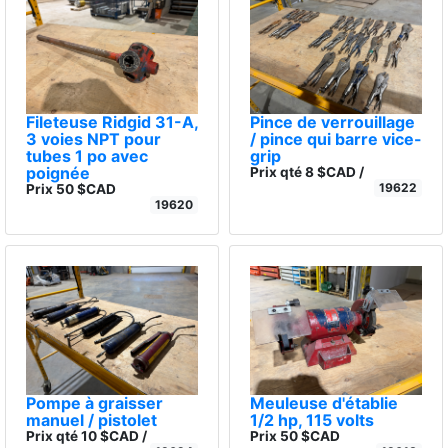
Fileteuse Ridgid 31-A,
Pince de verrouillage
3 voies NPT pour
/ pince qui barre vice-
tubes 1 po avec
grip
poignée
Prix qté 8 $CAD /
19622
Prix 50 $CAD
19620
Pompe à graisser
Meuleuse d'établie
manuel / pistolet
1/2 hp, 115 volts
Prix qté 10 $CAD /
Prix 50 $CAD