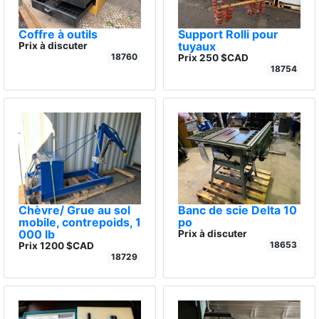
Coffre à outils
Support Rolli pour
tuyaux
Prix à discuter
18760
Prix 250 $CAD
18754
Chèvre/ Grue au sol
Banc de scie Delta 10
mobile, contrepoids, 1
po
000 lb
Prix à discuter
18653
Prix 1200 $CAD
18729