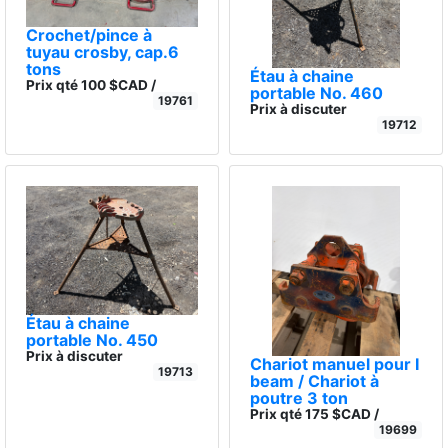
Crochet/pince à
tuyau crosby, cap.6
tons
Étau à chaine
Prix qté 100 $CAD /
portable No. 460
19761
Prix à discuter
19712
Étau à chaine
portable No. 450
Prix à discuter
Chariot manuel pour I
19713
beam / Chariot à
poutre 3 ton
Prix qté 175 $CAD /
19699