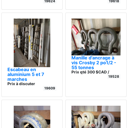
19624
19618
Manille d'ancrage à
vis Crosby 2 po1/2 -
55 tonnes
Escabeau en
Prix qté 300 $CAD /
aluminium 5 et 7
19528
marches
Prix à discuter
19609