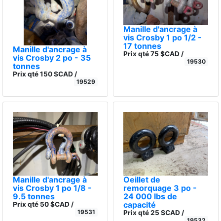
Manille d'ancrage à
vis Crosby 1 po 1/2 -
17 tonnes
Manille d'ancrage à
Prix qté 75 $CAD /
vis Crosby 2 po - 35
19530
tonnes
Prix qté 150 $CAD /
19529
Manille d'ancrage à
Oeillet de
vis Crosby 1 po 1/8 -
remorquage 3 po -
9.5 tonnes
24 000 lbs de
capacité
Prix qté 50 $CAD /
19531
Prix qté 25 $CAD /
19532