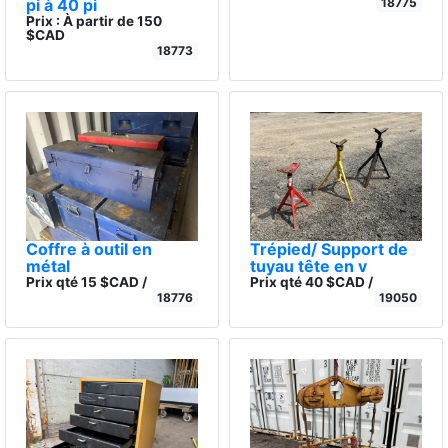
pi à 40 pi
18775
Prix : À partir de 150
$CAD
18773
Coffre à outil en
Trépied/ Support de
métal
tuyau tête en v
Prix qté 15 $CAD /
Prix qté 40 $CAD /
18776
19050