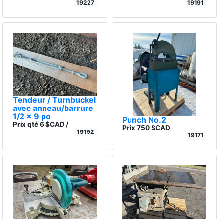
19227
19191
Tendeur / Turnbuckel
avec anneau/barrure
1/2 x 9 po
Punch No.2
Prix qté 6 $CAD /
Prix 750 $CAD
19192
19171