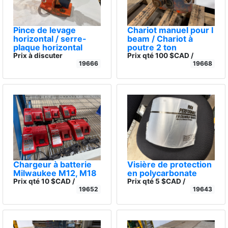
Pince de levage
Chariot manuel pour I
horizontal / serre-
beam / Chariot à
plaque horizontal
poutre 2 ton
Prix à discuter
Prix qté 100 $CAD /
19666
19668
Chargeur à batterie
Visière de protection
Milwaukee M12, M18
en polycarbonate
Prix qté 10 $CAD /
Prix qté 5 $CAD /
19652
19643