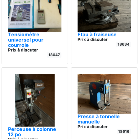
Tensiomètre
Étau à fraiseuse
universel pour
Prix à discuter
courroie
18634
Prix à discuter
18647
Presse à tonnelle
manuelle
Prix à discuter
Perceuse à colonne
18616
12 po