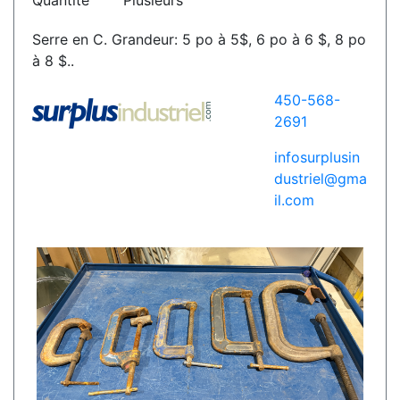
Quantité
Plusieurs
Serre en C. Grandeur: 5 po à 5$, 6 po à 6 $, 8 po
à 8 $..
450-568-
2691
infosurplusin
dustriel@gma
il.com