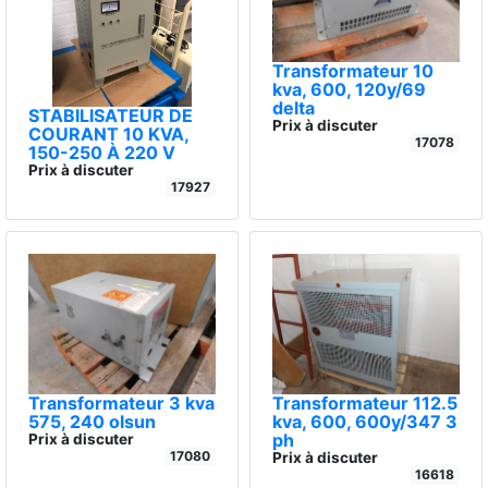
Transformateur 10
kva, 600, 120y/69
delta
STABILISATEUR DE
Prix à discuter
COURANT 10 KVA,
17078
150-250 À 220 V
Prix à discuter
17927
Transformateur 3 kva
Transformateur 112.5
575, 240 olsun
kva, 600, 600y/347 3
ph
Prix à discuter
17080
Prix à discuter
16618