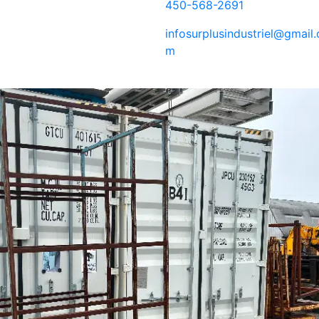
450-568-2691
infosurplusindustriel@gmail.
m