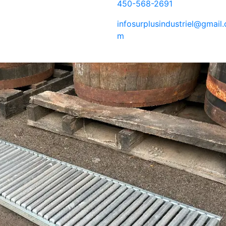
450-568-2691
infosurplusindustriel@gmail.
m