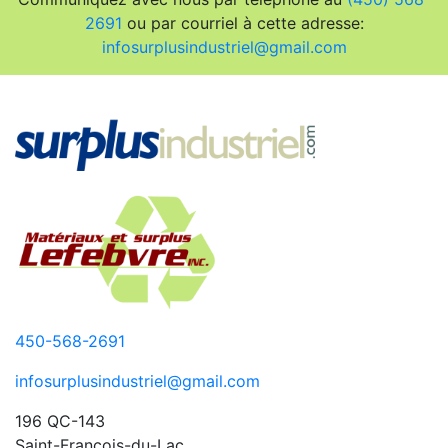
2691
ou par courriel à cette adresse:
infosurplusindustriel@gmail.com
450-568-2691
infosurplusindustriel@gmail.com
196 QC-143
Saint-François-du-Lac,