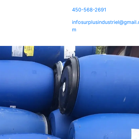
450-568-2691
infosurplusindustriel@gmail.
m