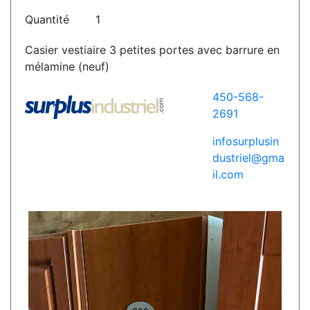
Quantité
1
Casier vestiaire 3 petites portes avec barrure en
mélamine (neuf)
450-568-
2691
infosurplusin
dustriel@gma
il.com