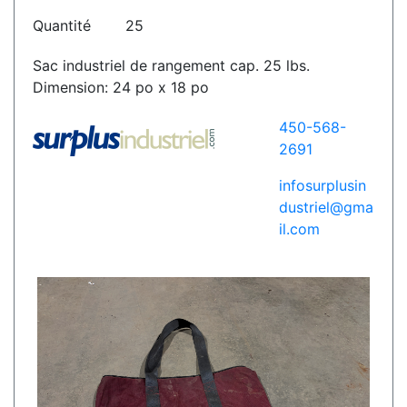
Quantité
25
Sac industriel de rangement cap. 25 lbs.
Dimension: 24 po x 18 po
450-568-
2691
infosurplusin
dustriel@gma
il.com