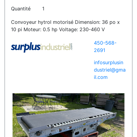
Quantité
1
Convoyeur hytrol motorisé Dimension: 36 po x
10 pi Moteur: 0.5 hp Voltage: 230-460 V
450-568-
2691
infosurplusin
dustriel@gma
il.com