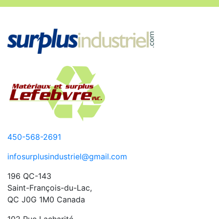
450-568-2691
infosurplusindustriel@gmail.com
196 QC-143
Saint-François-du-Lac,
QC J0G 1M0 Canada
102 Rue Lacharité,